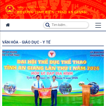
TRANG THÔNG TIN ĐIỆN TỬ
PHƯỜNG TỊNH BIÊN - TỈNH AN GIANG
VĂN HÓA - GIÁO DỤC - Y TẾ