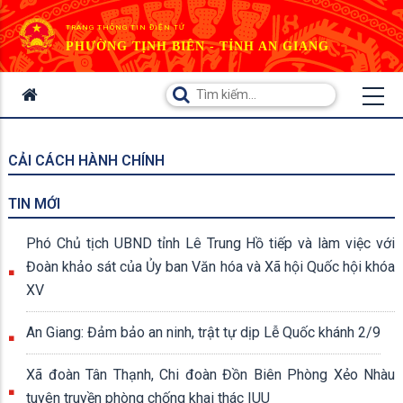
TRANG THÔNG TIN ĐIỆN TỬ
PHƯỜNG TỊNH BIÊN - TỈNH AN GIANG
CẢI CÁCH HÀNH CHÍNH
TIN MỚI
Phó Chủ tịch UBND tỉnh Lê Trung Hồ tiếp và làm việc với
Đoàn khảo sát của Ủy ban Văn hóa và Xã hội Quốc hội khóa
XV
An Giang: Đảm bảo an ninh, trật tự dịp Lễ Quốc khánh 2/9
Xã đoàn Tân Thạnh, Chi đoàn Đồn Biên Phòng Xẻo Nhàu
tuyên truyền phòng chống khai thác IUU