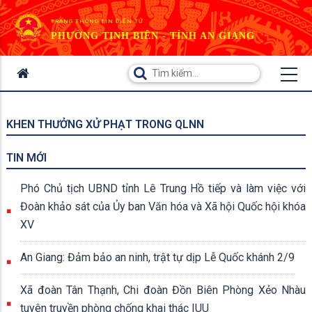
TRANG THÔNG TIN ĐIỆN TỬ
PHƯỜNG TỊNH BIÊN - TỈNH AN GIANG
KHEN THƯỞNG XỬ PHẠT TRONG QLNN
TIN MỚI
Phó Chủ tịch UBND tỉnh Lê Trung Hồ tiếp và làm việc với
Đoàn khảo sát của Ủy ban Văn hóa và Xã hội Quốc hội khóa
XV
An Giang: Đảm bảo an ninh, trật tự dịp Lễ Quốc khánh 2/9
Xã đoàn Tân Thạnh, Chi đoàn Đồn Biên Phòng Xẻo Nhàu
tuyên truyền phòng chống khai thác IUU