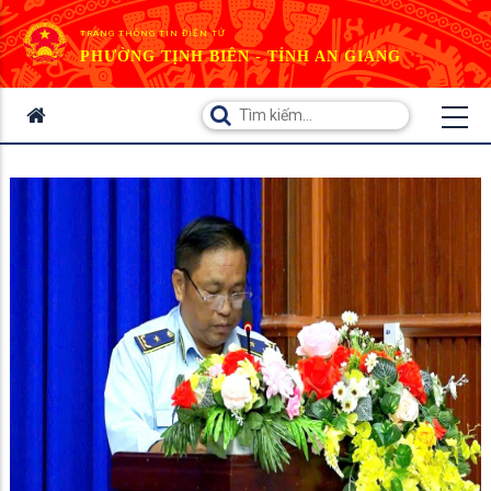
TRANG THÔNG TIN ĐIỆN TỬ
PHƯỜNG TỊNH BIÊN - TỈNH AN GIANG