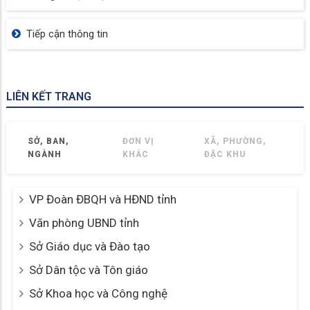
Tiếp cận thông tin
LIÊN KẾT TRANG
SỞ, BAN,
ĐƠN VỊ
XÃ, PHƯỜNG,
NGÀNH
KHÁC
ĐẶC KHU
VP Đoàn ĐBQH và HĐND tỉnh
Văn phòng UBND tỉnh
Sở Giáo dục và Đào tạo
Sở Dân tộc và Tôn giáo
Sở Khoa học và Công nghệ