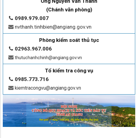
Ông Nguyễn Văn Thành
(Chánh văn phòng)
0989.979.007
nvthanh.tinhbien@angiang.gov.vn
Phòng kiểm soát thủ tục
02963.967.006
thutuchanhchinh@angiang.gov.vn
Tổ kiểm tra công vụ
0985.773.716
kiemtracongvu@angiang.gov.vn