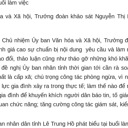
uổi làm việc
 và Xã hội, Trưởng đoàn khảo sát Nguyễn Thị
Phó Chủ nhiệm Ủy ban Văn hóa và Xã hội, Trưởng 
nh giá cao sự chuẩn bị nội dung yêu cầu và làm 
ao đổi, thảo luận cũng như tháo gỡ những khó kh
 đề nghị Ủy ban nhân tỉnh thời gian tới cần rà so
hất là cấp xã; chú trọng công tác phòng ngừa, vì
lực gia đình xảy ra trong thực tế; làm thế nào để
gia đình để khuyến khích người dân báo tin, tố gi
quan chức năng; tăng cường công tác giám sát, kiể
an nhân dân tỉnh Lê Trung Hồ phát biểu tại buổi là