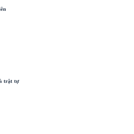
iên
 trật tự