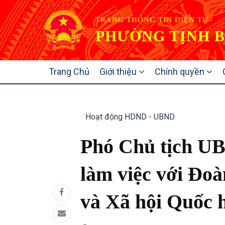
TRANG THÔNG TIN ĐIỆN TỬ
PHƯỜNG TỊNH B
MAIN
Trang Chủ
Giới thiệu
Chính quyền
NAVIGATION
Hoạt động HDND - UBND
Phó Chủ tịch UB
làm việc với Đo
và Xã hội Quốc 