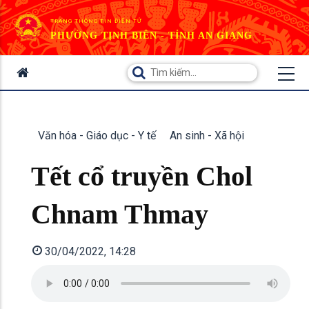
TRANG THÔNG TIN ĐIỆN TỬ
PHƯỜNG TỊNH BIÊN - TỈNH AN GIANG
Văn hóa - Giáo dục - Y tế
An sinh - Xã hội
Tết cổ truyền Chol
Chnam Thmay
30/04/2022, 14:28