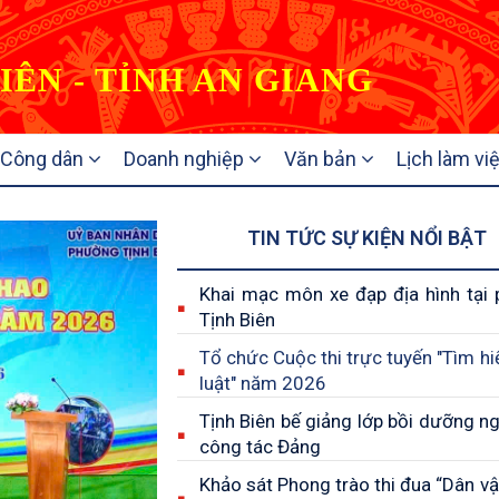
IÊN - TỈNH AN GIANG
Công dân
Doanh nghiệp
Văn bản
Lịch làm vi
TIN TỨC SỰ KIỆN NỔI BẬT
Khai mạc môn xe đạp địa hình tại
Tịnh Biên
Tổ chức Cuộc thi trực tuyến "Tìm hi
luật" năm 2026
Tịnh Biên bế giảng lớp bồi dưỡng ng
công tác Đảng
Khảo sát Phong trào thi đua “Dân vậ