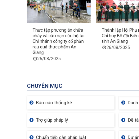
Thực tập phương án chữa
Thành lập Hội Phụ
Tượng Đài Cá BaSa
K
cháy và cứu nạn cứu hộ tại
Chỉ huy Bộ đội Biê
Chi nhánh công ty cổ phần
tỉnh An Giang
rau quả thực phẩm An
26/08/2025
Giang
26/08/2025
CHUYÊN MỤC
Báo cáo thống kê
Danh
Trợ giúp pháp lý
Đề tà
Chuẩn tiếp cận pháp luật
Dự án