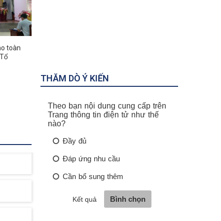
ào toàn
Miếu Bà Chúa Xứ
Tượng Đài 
 Tổ
THĂM DÒ Ý KIẾN