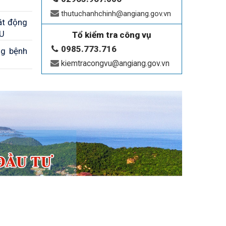
thutuchanhchinh@angiang.gov.vn
át động
UU
Tổ kiểm tra công vụ
0985.773.716
ng bệnh
kiemtracongvu@angiang.gov.vn
tiếp và
ban Văn
n Biên
g chống
phí cho
o vệ An