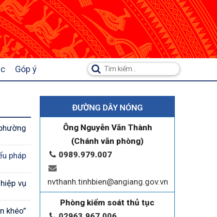
ệc
Góp ý
ĐƯỜNG DÂY NÓNG
Ông Nguyễn Văn Thành
 phường
(Chánh văn phòng)
0989.979.007
ểu pháp
nvthanh.tinhbien@angiang.gov.vn
hiệp vụ
Phòng kiểm soát thủ tục
n khéo”
02963.967.006