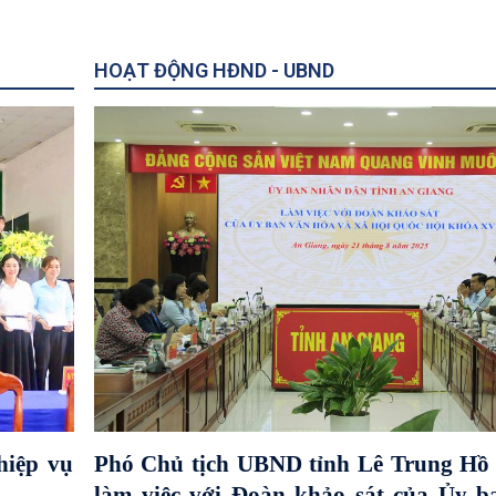
HOẠT ĐỘNG HĐND - UBND
hiệp vụ
Phó Chủ tịch UBND tỉnh Lê Trung Hồ 
làm việc với Đoàn khảo sát của Ủy 