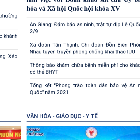
hóa và Xã hội Quốc hội khóa XV
i phường
An Giang: Đảm bảo an ninh, trật tự dịp Lễ Quố
2/9
́c khánh
Xã đoàn Tân Thạnh, Chi đoàn Đồn Biên Ph
Nhàu tuyên truyền phòng chống khai thác IUU
òng Xẻo
Thông báo khám chữa bệnh miễn phí cho khá
có thẻ BHYT
Tổng kết "Phong trào toàn dân bảo vệ An 
Quốc" năm 2021
VĂN HÓA - GIÁO DỤC - Y TẾ