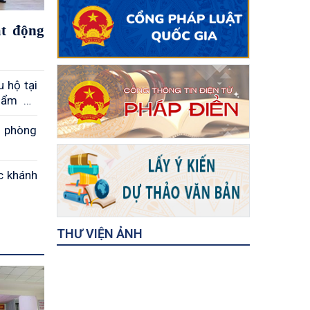
át động
 hộ tại
phẩm An
n phòng
c khánh
THƯ VIỆN ẢNH