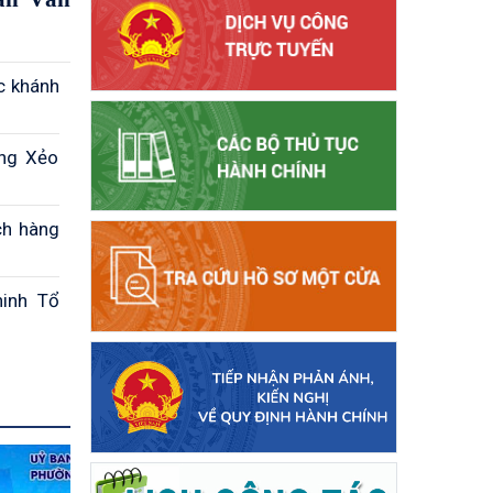
c khánh
òng Xẻo
ch hàng
ninh Tổ