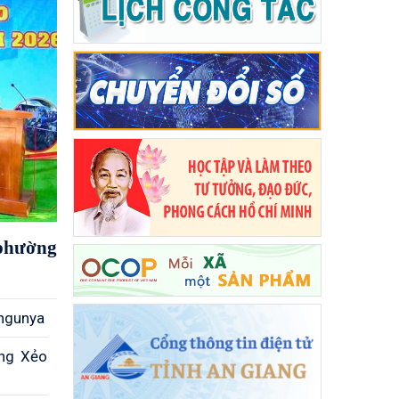
phường
ungunya
òng Xẻo