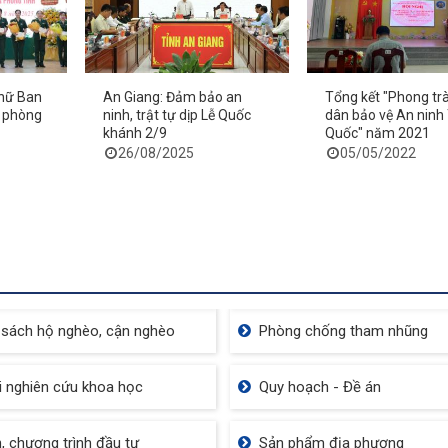
 nữ Ban
An Giang: Đảm bảo an
Tổng kết "Phong tr
hu Du Lịch Núi Cấm
n phòng
ninh, trật tự dịp Lễ Quốc
dân bảo vệ An ninh
khánh 2/9
Quốc" năm 2021
26/08/2025
05/05/2022
 sách hộ nghèo, cận nghèo
Phòng chống tham nhũng
i nghiên cứu khoa học
Quy hoạch - Đề án
, chương trình đầu tư
Sản phẩm địa phương