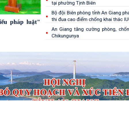
tại phường Tịnh Biên
Bộ đội Biên phòng tỉnh An Giang ph
thi đua cao điểm chống khai thác I
iểu pháp luật"
An Giang tăng cường phòng, chố
Chikungunya
Phó Chủ tịch UBND tỉnh Lê Trung Hồ 
làm việc với Đoàn khảo sát của Ủy 
hóa và Xã hội Quốc hội khóa XV
Xã đoàn Tân Thạnh, Chi đoàn Đồ
Phòng Xẻo Nhàu tuyên truyền phòn
khai thác IUU
Thông báo khám chữa bệnh miễn 
khách hàng có thẻ BHYT
Tổng kết "Phong trào toàn dân bả
ninh Tổ Quốc" năm 2021