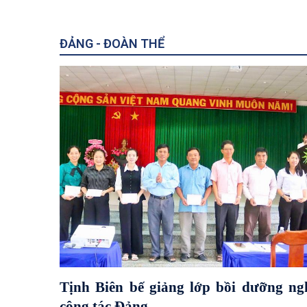
ĐẢNG - ĐOÀN THỂ
Tịnh Biên bế giảng lớp bồi dưỡng ng
công tác Đảng