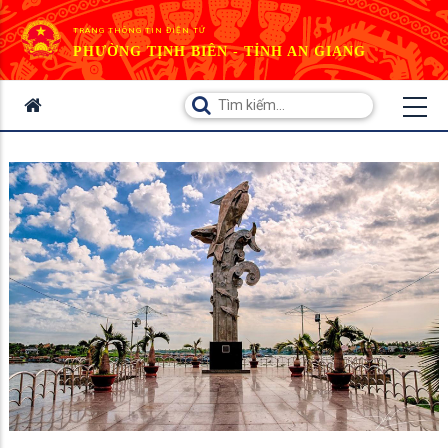
TRANG THÔNG TIN ĐIỆN TỬ
PHƯỜNG TỊNH BIÊN - TỈNH AN GIANG