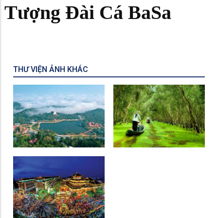
Tượng Đài Cá BaSa
THƯ VIỆN ẢNH KHÁC
Khu Du Lịch Núi Cấm
Rừng Tràm Trà Sư
Miếu Bà Chúa Xứ