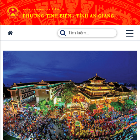
TRANG THÔNG TIN ĐIỆN TỬ
PHƯỜNG TỊNH BIÊN - TỈNH AN GIANG