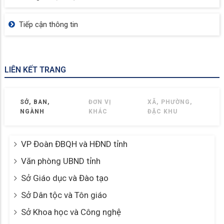
Tiếp cận thông tin
LIÊN KẾT TRANG
SỞ, BAN,
ĐƠN VỊ
XÃ, PHƯỜNG,
NGÀNH
KHÁC
ĐẶC KHU
VP Đoàn ĐBQH và HĐND tỉnh
Văn phòng UBND tỉnh
Sở Giáo dục và Đào tạo
Sở Dân tộc và Tôn giáo
Sở Khoa học và Công nghệ