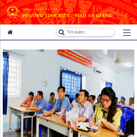
TRANG THÔNG TIN ĐIỆN TỬ
PHƯỜNG TỊNH BIÊN - TỈNH AN GIANG