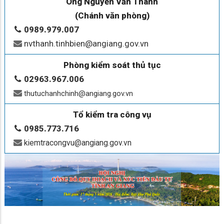
Ông Nguyễn Văn Thành
(Chánh văn phòng)
0989.979.007
nvthanh.tinhbien@angiang.gov.vn
Phòng kiểm soát thủ tục
02963.967.006
thutuchanhchinh@angiang.gov.vn
Tổ kiểm tra công vụ
0985.773.716
kiemtracongvu@angiang.gov.vn